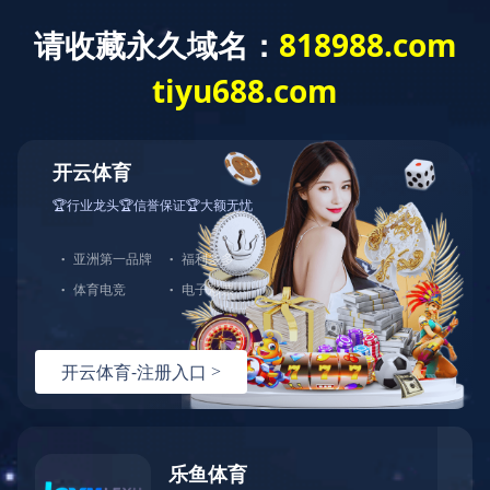
产品中心
气动球阀系列
气动高温法兰球阀 Q641F-