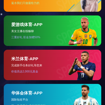
气动V型球
三片式丝口
阀 VQ647Y-
球阀
16P