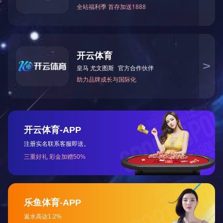
咨询
如果你有任何有关报价与合作的事项，请随时给我们发电子邮件
18066444555@163.com
或使用以下询盘表格。我们的销售代表将在
24小时内联系您。感谢您对我们的产品感兴趣。